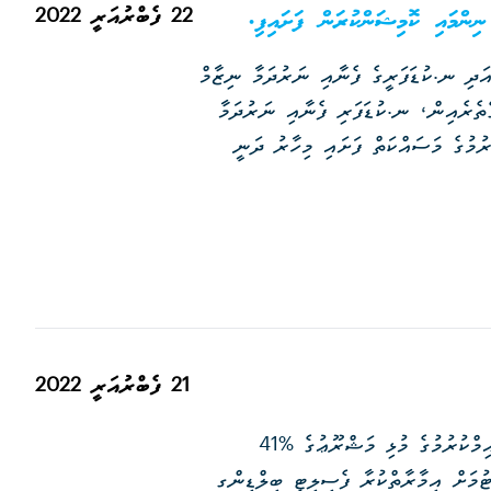
22 ފެބްރުއަރީ 2022
ިނޮޅަސް، ނ.މާޅެންދޫ އަދި ނ.ކުޑަފަރީގެ ފެނާއި ނަރުދަމާ ނިޒާމް
ޤާއިމްކުރުމުގެ މަސައްކަތް ނިންމައި ކޮމިޝަން ކުރުމުގެ މަސައްކަތް ފަށައިފިއެވެ. މީގެތެރެއިން، ނ.ކުޑަފަރި ފެނާއި ނަރުދަމާ
ނިޒާމް ކޮމިޝަންކުރުމުގެ މަސައްކަތްތައް ވަނީ ނިމިފައެވެ. ރ.ކިނޮޅަހުގެ ކޮމިޝަންކުރުމުގެ މަސައްކަތް ފަށައި މިހާރު ދަނީ
21 ފެބްރުއަރީ 2022
އެމް.ޑަބްލިޔު.އެސް.ސީ އިން އދ.ހަންޏާމީދޫގައި ކުރިއަށް ގެންދާ ފެނުގެ ނިޒާމް ޤާއިމްކުރުމުގެ މުޅި މަޝްރޫޢުގެ %41
ޓުމަށް އިމާރާތްކުރާ ފެސިލިޓީ ބިލްޑިންގ