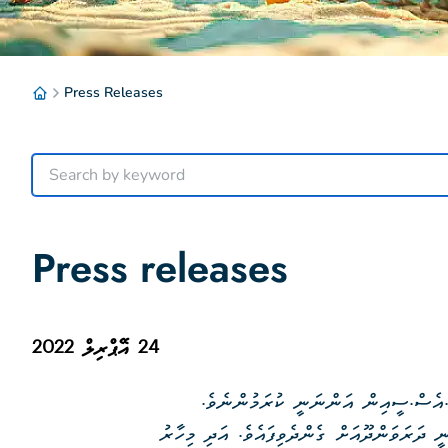
Press Releases
Press releases
24 އޭޕްރިލް 2022
ޔު.އެސް.ސީއިން އަންނަނީ ކުރަމުންނެވެ.
ީ ދަރަވަންދޫއަށް ގެންދެވިފައެވެ. އަދި މިހާރު