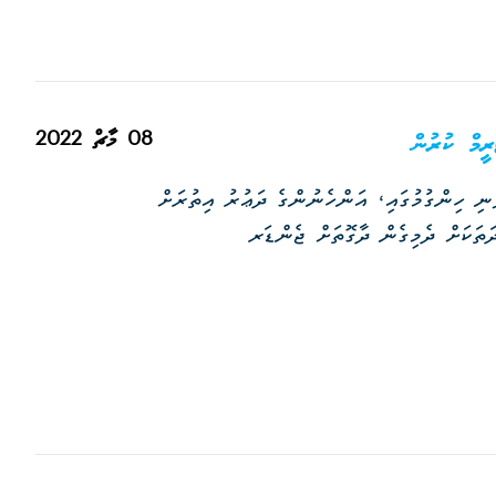
08 މާޗް 2022
ީމް ކުރުން
ފުނި ހިންގުމުގައި، އަންހެނުންގެ ދަޢުރު އިތުރަށް
. އިން ވަނީ 05 އަހަރު ދުވަހުގެ މުއްދަތަކަށް ދެމިގެން ދާގޮތަށް ޖެންޑަރ