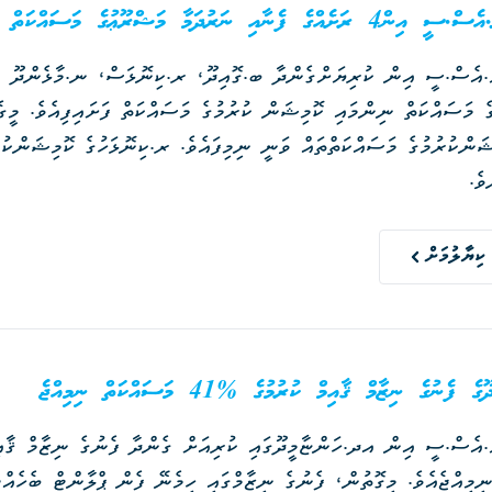
ރުދަމާ މަޝްރޫޢުގެ މަސައްކަތް ނިންމައި ކޮމިޝަންކުރަން ފަށައިފި.
އެމް.ޑަބްލިޔު.އެސް.ސީ އިން ކުރިޔަށްގެންދާ ބ.ގޮއިދޫ، ރ.ކ
ވެ.
ކިޔާލުމަށް
ފެނުގެ ނިޒާމް ޤާއިމް ކުރުމުގެ %41 މަސައްކަތް ނިމިއްޖެ
ިމިއްޖެއެވެ. މިގޮތުން، ފެނުގެ ނިޒާމްގައި ހިމެނޭ ފެން ޕްލާންޓް ބެހެއް