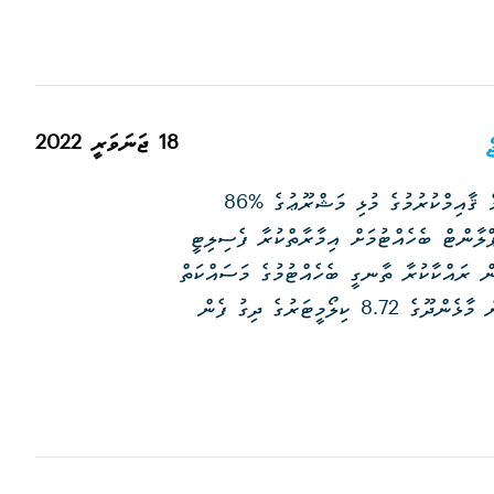
18 ޖަނަވަރީ 2022
ެމް.ޑަބްލިޔު.އެސް.ސީ އިން ނ.މާޅެންދޫގައި ކުރިއަށް ގެންދާ ފެނާއި ނަރުދަމާ ނިޒާމް ޤާއިމްކުރުމުގެ މުޅި މަޝްރޫޢުގެ %86
ްލާންޓް ބެހެއްޓުމަށް އިމާރާތްކުރާ ފެސިލިޓީ
ން ރައްކާކުރާ ތާނގީ ބެހެއްޓުމުގެ މަސައްކަތް
ވަނީ ނިމިފައެވެ. މީގެ އިތުރުން، ފެނުގެ ނިޒާމް ޤާއިމް ކުރުމުގެ މަސައްކަތުގެ ދަށުން މާޅެންދޫގެ 8.72 ކިލޯމީޓަރުގެ ދިގު ފެން
މަސައްކަތްތަކާއި އަދި ފެން