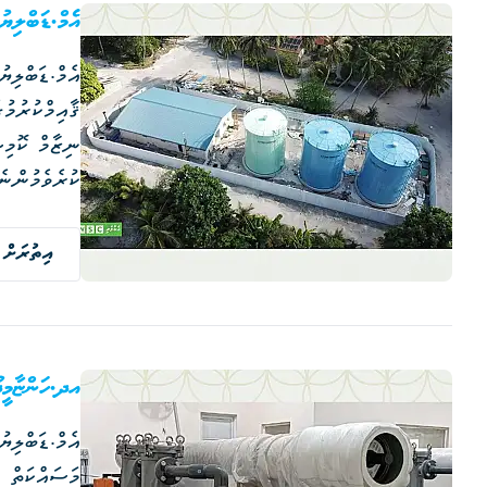
އެމް.ޑަބްލިޔު.އެސް.ސީ އިން4 ރަށެއްގެ ފެނާއި ނަ
ކުރެވެމުންނެ
އިތުރަށް 
އދ.ހަންޏާމީދޫގެ 
މަސައްކަތް ނ