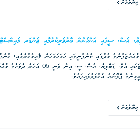
ކިޔާލުމަށް
ިޔު. އެސް. ސީގައި އަންހެނުން ބާރުވެރިކުރުމާއި ޖެންޑަރ މެއިންސްޓްރ
ުއައްޒަފުންގެ މެދުގައި ކުންފުނީގައި ހަމަހަމަކަން ޤާއިމްކުރުމާއި، ކުން
ފުޅާކުރުމަށްޓަކައި އެމް. ޑަބްލިޔު. އެސް. ސީ
މިންގް ޕްލޭނެއް އެކުލަވާލައިފައެވެ.
ކިޔާލުމަށް