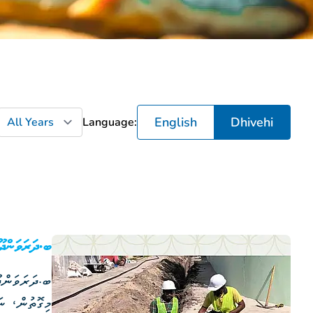
English
Dhivehi
Language:
ބ.ދަރަވަންދޫ
ބ.ދަރަވަންދޫ
މިގޮތުން، ނަ