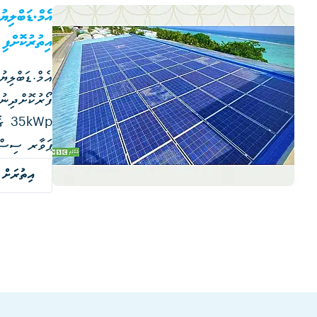
އެމް.ޑަބްލި
އިތުރުކޮށްފި
އެމް.ޑަބްލިޔ
ފޯރުކޮށްދިނު
ޕަވާރ ސިސްޓ
ހަރުކުރެވުނ
އިތުރަށް 
83kWp ގެ ސޯލާ ޕަވަރ އަށް ވަނީ އިތުރުވެފައެވެ.