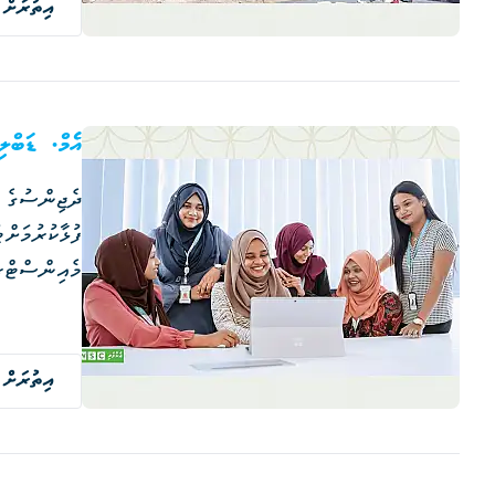
އިތުރަށް 
އެމް. ޑަބްލ
ދެޖިންސުގެ މ
މެއިންސްޓްރީ
އިތުރަށް 