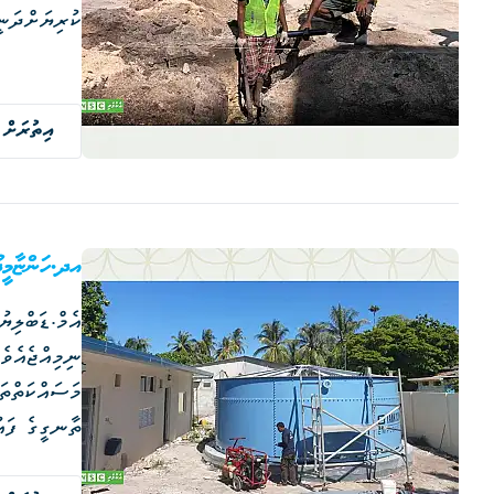
ކުރިޔަށްދަނީ
އިތުރަށް 
އދ.ހަންޏާމީދޫގެ 
ތާނގީގެ ފައު
އިމާރާތްކުރު