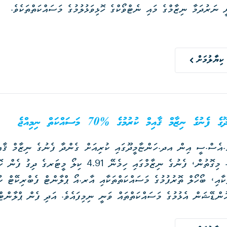
 ނަރުދަމާ ނިޒާމްގެ މައި ނެޓްވޯކްގެ ހޮޅިވަޅުލުމުގެ މަސައްކަތްތަކެވެ.
ކިޔާލުމަށް
ފެނުގެ ނިޒާމް ޤާއިމް ކުރުމުގެ %70 މަސައްކަތް ނިމިއްޖެ
ނިމިއްޖެއެވެ. މިގޮތުން، ފެނުގެ ނިޒާމްގައި ހިމެނޭ 1
މަސައްކަތްތަކާއި، ބޯހޯލް ތޮރުފުމުގެ މަސައްކަތްތަކާއި އާރ.އޯ ޕްލާންޓް ފެބްރ
ންޑޭޝަން އެޅުމުގެ މަސައްކަތްތައް ވަނީ ނިމިފައެވެ. އަދި ފެން ޕްލާންޓ
މުގެ ބޮޑުބައެއްވެސް މިހާރުވަނީ ނިމިފައެވެ.