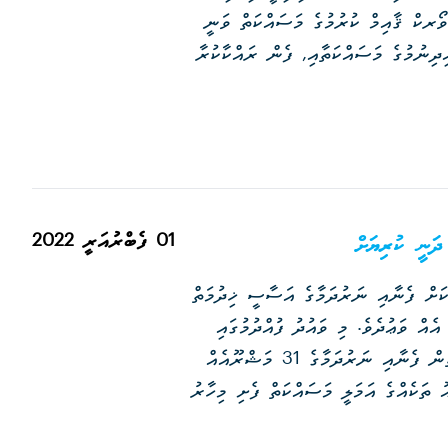
ހޮޅީގެ މައި ނެޓްވޯރކް ޤާއިމް ކުރުމުގެ މަސައްކަތް ވަނީ
ިދިނުމުގެ މަސައްކަތާއި, ފެން ރައްކާކުރާ
01 ފެބްރުއަރީ 2022
ދަނީ ކުރިޔަށް
ކަށް ފެނާއި ނަރުދަމާގެ އަސާސީ ޚިދުމަތް
ެއް ވަޢުދެވެ. މި ވައުދު ފުއްދުމުގައި
އެމް.ޑަބްލިއު.އެސް.ސީ އިން އަންނަނީ މުހިންމު ދައުރެއް އަދާކުރަމުންނެވެ. މި ގޮތުން ފެނާއި ނަރުދަމާގެ 31 މަޝްރޫއެއް
ަޝްރޫއު ތަކެއްގެ އަމަލީ މަސައްކަތް ފެށި މިހާރު