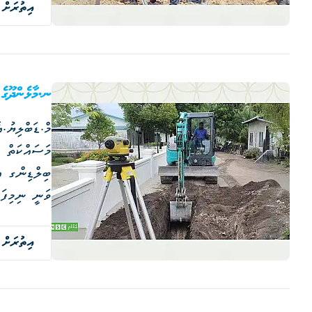
އިތުރަށް 
ނ.މާޅެންދޫގެ ފެނ
މަސައްކަތް ނ
ބިލްޑިންގ އި
ހޮޅީގެ މައި 
އުފެއްދުމަށްޓަކައި ބަހައްޓާ 2 އާރު.އޯ ޕްލާންޓް 
އިތުރަށް 