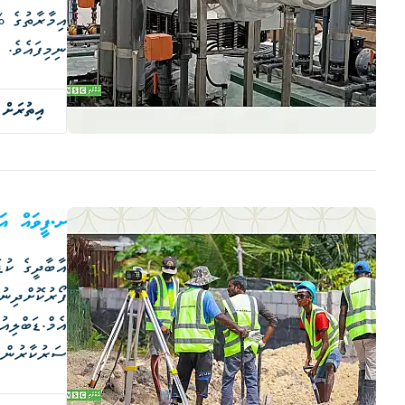
ނިމިފައެވެ. 
ތާނގީގެ ފައ
އިތުރަށް 
ށ.ފީވައް އަ
އާބާދީގެ ކުޑ
ފޯރުކޮށްދިނު
ދަނީ ކުރެވެމުންނެވެ.