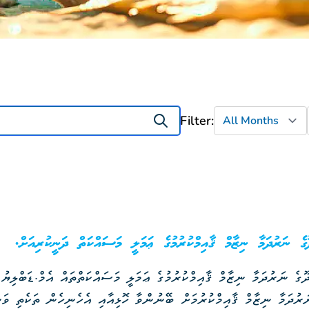
Filter:
ގެ ނަރުދަމާ ނިޒާމް ޤާއިމްކުރުމުގެ ޢަމަލީ މަސައްކަތް ދަނީކުރިއަށް.
ގެ ނަރުދަމާ ނިޒާމް ޤާއިމްކުރުމުގެ ޢަމަލީ މަސައްކަތްތައް އެމް.ޑަބްލި
ރުދަމާ ނިޒާމް ޤާއިމްކުރުމަށް ބޭނުންވާ ހޮޅިއާއި އެހެނިހެން ތަކެތި ވަނ