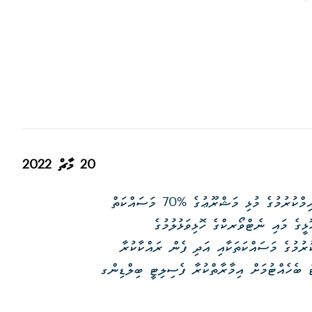
20 މާޗް 2022
އެމް.ޑަބްލިޔު.އެސް.ސީ އިން އދ.ހަންޏާމީދޫގައި ކުރިއަށް ގެންދާ ފެނުގެ ނިޒާމް ޤާއިމްކުރުމުގެ މުޅި މަޝްރޫޢުގެ %70 މަސައްކަތް
4.9 ކިލޯ މީޓަރގެ ދިގު ފެން ހޮޅީގެ މައި ނެޓްވޯރކްގެ ހޮޅިވަޅުލުމުގެ
ިކޭޓް ކުރުމުގެ މަސައްކަތަކާއި އަދި ފެން ރައްކާކުރާ
ް ބެހެއްޓުމަށް އިމާރާތްކުރާ ފެސިލިޓީ ބިލްޑިންގ