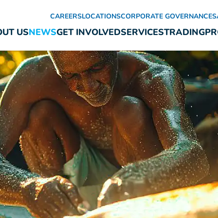
CAREERS
LOCATIONS
CORPORATE GOVERNANCE
S
UT US
NEWS
GET INVOLVED
SERVICES
TRADING
PR