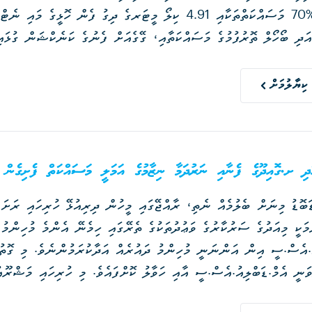
އިމާރާތުގެ %70 މަސައްކަތްތަކާއި 4.91 ކިލޯ މީޓަރގެ ދިގު ފެން 
އަދި ބޯހޯލް ތޮރުފުމުގެ މަސައްކަތާއި، ގޭގެއަށް ފެނުގެ ކަނެކްޝަން ގުޅައ
ުންޑޭޝަން މަސައްކަތްތައް މިހާރު ދަނީ ކުރަމުންނެވެ.
ކިޔާލުމަށް
ދި ށ.ގޮއިދޫގެ ފެނާއި ނަރުދަމާ ނިޒާމުގެ އަމަލީ މަސައްކަތް ފެށިގެން 
ަބޮޑު މިނަށް ބެލުމެއް ނެތި، ރާއްޖޭގައި މީހުން ދިރިއުޅޭ ހުރިހައި ރަށަ
މަކީ މިއަދުގެ ސަރުކާރުގެ ވަޢުދުތަކުގެ ތެރޭގައި ހިމެނޭ އެންމެ މުހިންމު އ
ސަރުކާރުންވަނީ އެމް.ޑަބްލިއު.އެސް.ސީ އާއި ހަވާލު ކޮށްފައެވެ. މި ހުރިހައި މ
 މި މަޝްރޫއުތަކުގެ ޖުމްލަ އަގު 1.76 ބިލިއަން ރުފިޔާ އަށް އަރައެވެ.