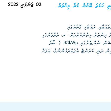
02 ޖަނަވަރީ 2022
ވި ހަކަތަ ބޭނުން ކުރާ މިންވަރު
ެއްޓާއި ރައްޓެހި ގޮތެއްގައި
ާ މިންވަރު އިތުރުކުރުމަށް، ރ. ދުވާފަރުގައި
35kWp ގެ ސޯލާ ޕަވަރ ސިސްޓަމެއް ހަރުކޮށްފިއެވެ. މީގެ ކުރިން ދުވާފަރު އޮޕަރޭޝަން ސެންޓަރުގައި 48kWp ގެ ސޯލާ
ން ދަނީ ކަރަންޓް އުފައްދަމުންނެވެ. އަލަށް
ައިން ކަރަންޓް އުފައްދާ މިންވަރު ޖުމްލަ