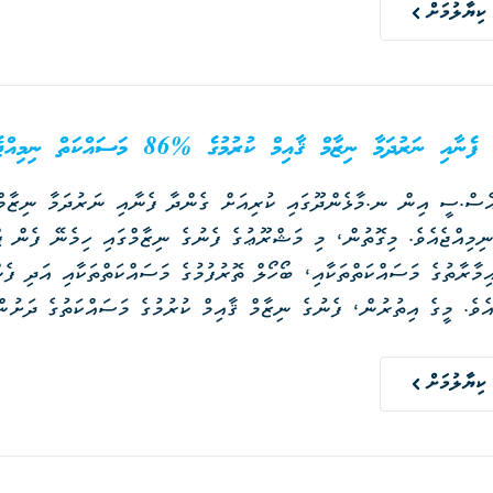
ކިޔާލުމަށް
ާއި ނަރުދަމާ ނިޒާމް ޤާއިމް ކުރުމުގެ %86 މަސައްކަތް ނިމިއްޖެ
ިމިއްޖެއެވެ. މިގޮތުން، މި މަޝްރޫޢުގެ ފެނުގެ ނިޒާމްގައި ހިމެނޭ ފެން ޕ
މާރާތުގެ މަސައްކަތްތަކާއި، ބޯހޯލް ތޮރުފުމުގެ މަސައްކަތްތަކާއި އަދި ފެ
ނެޓްވޯރކްގެ ހޮޅިވަޅުލުމާއި، ގޭގެއަށް ފެނުގެ ކަނެކްޝަން ގުޅައިދިނުމުގެ 
ބެހެއްޓުމުގެ މަސައްކަތްތަކުގެ ބޮޑުބައެއް މިހާރު ވަނީ ނިމިފައެވެ.
ކިޔާލުމަށް